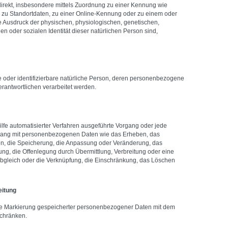
direkt, insbesondere mittels Zuordnung zu einer Kennung wie
zu Standortdaten, zu einer Online-Kennung oder zu einem oder
Ausdruck der physischen, physiologischen, genetischen,
len oder sozialen Identität dieser natürlichen Person sind,
rte oder identifizierbare natürliche Person, deren personenbezogene
rantwortlichen verarbeitet werden.
Hilfe automatisierter Verfahren ausgeführte Vorgang oder jede
ang mit personenbezogenen Daten wie das Erheben, das
en, die Speicherung, die Anpassung oder Veränderung, das
ng, die Offenlegung durch Übermittlung, Verbreitung oder eine
Abgleich oder die Verknüpfung, die Einschränkung, das Löschen
itung
die Markierung gespeicherter personenbezogener Daten mit dem
schränken.