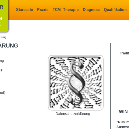
ÜR
Startseite
Praxis
TCM- Therapie
Diagnose
Qualifikation
N
E
ärung
ÄRUNG
Tradi
ung
s:
and)
- WIN
Datenschutzerklärung
"Nun im
Atemweg