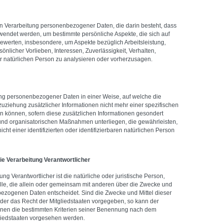
erten Verarbeitung personenbezogener Daten, die darin besteht, dass
ndet werden, um bestimmte persönliche Aspekte, die sich auf
bewerten, insbesondere, um Aspekte bezüglich Arbeitsleistung,
sönlicher Vorlieben, Interessen, Zuverlässigkeit, Verhalten,
er natürlichen Person zu analysieren oder vorherzusagen.
ung personenbezogener Daten in einer Weise, auf welche die
iehung zusätzlicher Informationen nicht mehr einer spezifischen
 können, sofern diese zusätzlichen Informationen gesondert
nd organisatorischen Maßnahmen unterliegen, die gewährleisten,
t einer identifizierten oder identifizierbaren natürlichen Person
e Verarbeitung Verantwortlicher
ung Verantwortlicher ist die natürliche oder juristische Person,
lle, die allein oder gemeinsam mit anderen über die Zwecke und
bezogenen Daten entscheidet. Sind die Zwecke und Mittel dieser
der das Recht der Mitgliedstaaten vorgegeben, so kann der
nen die bestimmten Kriterien seiner Benennung nach dem
liedstaaten vorgesehen werden.