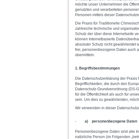
möchte unser Unternehmen die Öffent
genutzten und verarbeiteten persone
Personen mittels dieser Datenschutze
Die Praxis für Traditionelle Chinesisc
zahlreiche technische und organisat
Schutz der über diese Internetseite 
können Internetbasierte Datenübertra
absoluter Schutz nicht gewährleistet
frei, personenbezogene Daten auch au
übermitteln.
1. Begriffsbestimmungen
Die Datenschutzerklärung der Praxis f
Begrifflichkeiten, die durch den Eur
Datenschutz-Grundverordnung (DS-GV
für die Öffentlichkeit als auch für u
sein. Um dies zu gewährleisten, möcht
Wir verwenden in dieser Datenschutze
· a) personenbezogene Daten
Personenbezogene Daten sind alle Infor
natürliche Person (im Folgenden „betro