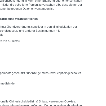
illensbekundung in Form einer Erklärung oder einer sonstigen
it der die betroffene Person zu verstehen gibt, dass sie mit der
rsonenbezogenen Daten einverstanden ist.
erarbeitung Verantwortlichen
chutz-Grundverordnung, sonstiger in den Mitgliedstaaten der
schutzgesetze und anderer Bestimmungen mit
die:
edizin & Shiatsu
Spambots geschützt! Zur Anzeige muss JavaScript eingeschaltet
emedizin.de
ditionelle ChinesischeMedizin & Shiatsu verwenden Cookies.
er einen Internetbrowser auf einem Computersystem abgelegt und