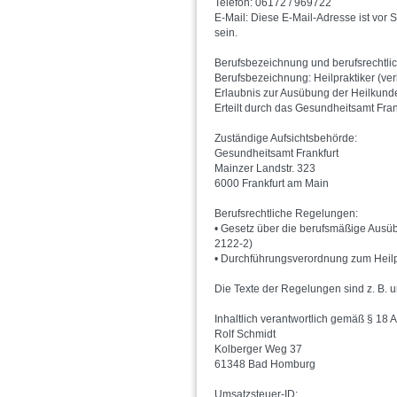
Telefon: 06172 / 969722
E-Mail:
Diese E-Mail-Adresse ist vor 
sein.
Berufsbezeichnung und berufsrechtli
Berufsbezeichnung: Heilpraktiker (ve
Erlaubnis zur Ausübung der Heilkund
Erteilt durch das Gesundheitsamt Fra
Zuständige Aufsichtsbehörde:
Gesundheitsamt Frankfurt
Mainzer Landstr. 323
6000 Frankfurt am Main
Berufsrechtliche Regelungen:
• Gesetz über die berufsmäßige Ausübu
2122-2)
• Durchführungsverordnung zum Heilp
Die Texte der Regelungen sind z. B. 
Inhaltlich verantwortlich gemäß § 18 
Rolf Schmidt
Kolberger Weg 37
61348 Bad Homburg
Umsatzsteuer-ID: