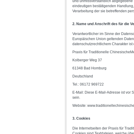
und unmissverständlich abgegebene W
eindeutigen bestätigenden Handlung, m
Verarbeitung der sie betreffenden pe
2. Name und Anschrift des für die V
Verantwortlicher im Sinne der Datens
Europäischen Union geltenden Daten
datenschutzrechtlichem Charakter ist 
Praxis für Traditionelle ChinesischeM
Kolberger Weg 37
61348 Bad Homburg
Deutschland
Tel.: 06172 969722
E-Mail:
Diese E-Mail-Adresse ist vor 
sein.
Website: www.traditionellechinesisch
3. Cookies
Die Internetseiten der Praxis für Tra
Cookies sind Textdateien, welche üb