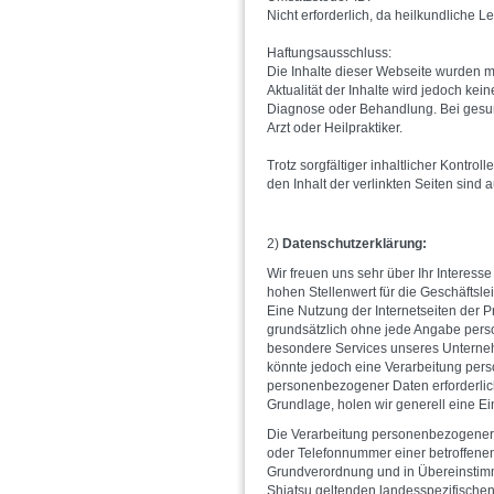
Nicht erforderlich, da heilkundliche L
Haftungsausschluss:
Die Inhalte dieser Webseite wurden mit 
Aktualität der Inhalte wird jedoch ke
Diagnose oder Behandlung. Bei gesun
Arzt oder Heilpraktiker.
Trotz sorgfältiger inhaltlicher Kontrol
den Inhalt der verlinkten Seiten sind 
2)
Datenschutzerklärung:
Wir freuen uns sehr über Ihr Intere
hohen Stellenwert für die Geschäftsle
Eine Nutzung der Internetseiten der Pr
grundsätzlich ohne jede Angabe pers
besondere Services unseres Unterneh
könnte jedoch eine Verarbeitung pers
personenbezogener Daten erforderlich
Grundlage, holen wir generell eine Ei
Die Verarbeitung personenbezogener 
oder Telefonnummer einer betroffenen 
Grundverordnung und in Übereinstimmu
Shiatsu geltenden landesspezifische