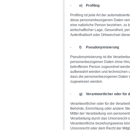
· e) Profiling
Profiling ist jede Art der automatisi
diese personenbezogenen Daten verwe
eine natürliche Person beziehen, zu 
wirtschaftlicher Lage, Gesundheit, per
Aufenthaltsort oder Ortswechsel dies
· f) Pseudonymisierung
Pseudonymisierung ist die Verarbeit
personenbezogenen Daten ohne Hinzuz
betroffenen Person zugeordnet werden
aufbewahrt werden und technischen u
dass die personenbezogenen Daten nich
zugewiesen werden.
· g) Verantwortlicher oder für di
Verantwortlicher oder für die Verarbeit
Behörde, Einrichtung oder andere Ste
Mittel der Verarbeitung von personen
Verarbeitung durch das Unionsrecht o
Verantwortliche beziehungsweise kön
Unionsrecht oder dem Recht der Mitg