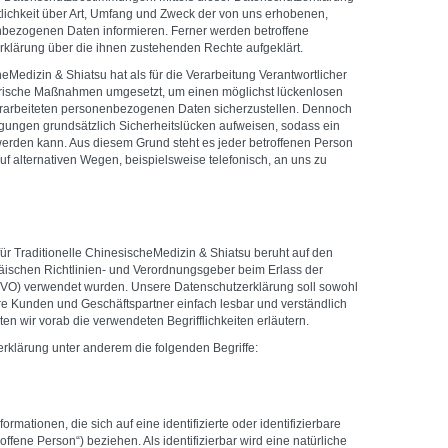
lichkeit über Art, Umfang und Zweck der von uns erhobenen,
nbezogenen Daten informieren. Ferner werden betroffene
rklärung über die ihnen zustehenden Rechte aufgeklärt.
heMedizin & Shiatsu hat als für die Verarbeitung Verantwortlicher
orische Maßnahmen umgesetzt, um einen möglichst lückenlosen
verarbeiteten personenbezogenen Daten sicherzustellen. Dennoch
gungen grundsätzlich Sicherheitslücken aufweisen, sodass ein
 werden kann. Aus diesem Grund steht es jeder betroffenen Person
f alternativen Wegen, beispielsweise telefonisch, an uns zu
ür Traditionelle ChinesischeMedizin & Shiatsu beruht auf den
opäischen Richtlinien- und Verordnungsgeber beim Erlass der
O) verwendet wurden. Unsere Datenschutzerklärung soll sowohl
nsere Kunden und Geschäftspartner einfach lesbar und verständlich
en wir vorab die verwendeten Begrifflichkeiten erläutern.
rklärung unter anderem die folgenden Begriffe:
mationen, die sich auf eine identifizierte oder identifizierbare
ffene Person“) beziehen. Als identifizierbar wird eine natürliche