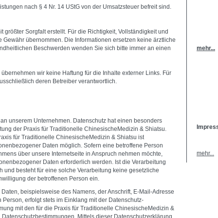
eistungen nach § 4 Nr. 14 UStG von der Umsatzsteuer befreit sind.
größter Sorgfalt erstellt. Für die Richtigkeit, Vollständigkeit und
ine Gewähr übernommen. Die Informationen ersetzen keine ärztliche
dheitlichen Beschwerden wenden Sie sich bitte immer an einen
mehr...
le übernehmen wir keine Haftung für die Inhalte externer Links. Für
ausschließlich deren Betreiber verantwortlich.
sse an unserem Unternehmen. Datenschutz hat einen besonders
Impres
itung der Praxis für Traditionelle ChinesischeMedizin & Shiatsu.
axis für Traditionelle ChinesischeMedizin & Shiatsu ist
onenbezogener Daten möglich. Sofern eine betroffene Person
mehr...
mens über unsere Internetseite in Anspruch nehmen möchte,
onenbezogener Daten erforderlich werden. Ist die Verarbeitung
 und besteht für eine solche Verarbeitung keine gesetzliche
nwilligung der betroffenen Person ein.
Daten, beispielsweise des Namens, der Anschrift, E-Mail-Adresse
Person, erfolgt stets im Einklang mit der Datenschutz-
ng mit den für die Praxis für Traditionelle ChinesischeMedizin &
n Datenschutzbestimmungen. Mittels dieser Datenschutzerklärung