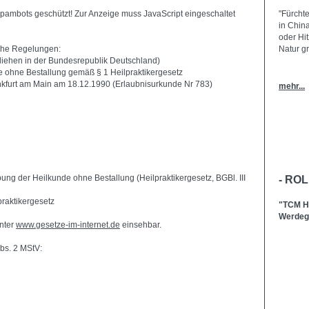
Spambots geschützt! Zur Anzeige muss JavaScript eingeschaltet
"Fürchte
in China
oder Hit
che Regelungen:
Natur gr
rliehen in der Bundesrepublik Deutschland)
e ohne Bestallung gemäß § 1 Heilpraktikergesetz
nkfurt am Main am 18.12.1990 (Erlaubnisurkunde Nr 783)
mehr...
ng der Heilkunde ohne Bestallung (Heilpraktikergesetz, BGBl. III
- RO
raktikergesetz
"TCM He
Werdega
unter
www.gesetze-im-internet.de
einsehbar.
Abs. 2 MStV: