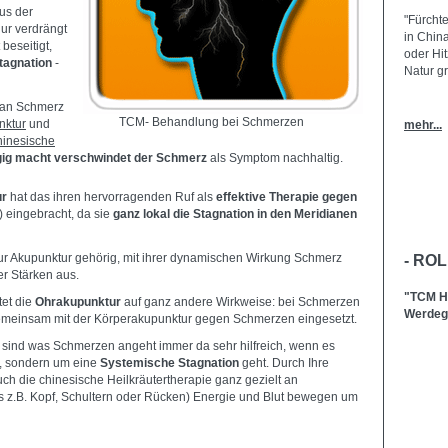
us der
"Fürchte
ur verdrängt
in China
beseitigt,
oder Hit
tagnation
-
Natur gr
an Schmerz
TCM- Behandlung bei Schmerzen
nktur
und
mehr...
hinesische
gig macht verschwindet der Schmerz
als Symptom nachhaltig.
ur
hat das ihren hervorragenden Ruf als
effektive Therapie gegen
 eingebracht, da sie
ganz
lokal die Stagnation in den Meridianen
r Akupunktur gehörig, mit ihrer dynamischen Wirkung Schmerz
- RO
rer Stärken aus.
"TCM He
tet die
Ohrakupunktur
auf ganz andere Wirkweise: bei Schmerzen
Werdega
t gemeinsam mit der Körperakupunktur gegen Schmerzen eingesetzt.
sind was Schmerzen angeht immer da sehr hilfreich, wenn es
n, sondern um eine
Systemische Stagnation
geht. Durch Ihre
ch die chinesische Heilkräutertherapie ganz gezielt an
 z.B. Kopf, Schultern oder Rücken) Energie und Blut bewegen um