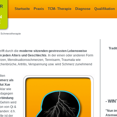
ÜR
Startseite
Praxis
TCM- Therapie
Diagnose
Qualifikation
N
E
Schmerztherapie
Tradi
rifft durch die
moderne sitzenden gestressten Lebensweise
 jeden Alters und Geschlechts
. In der einen oder anderen Form
zen, Menstruationsschmerzen, Tennisarm, Traumata wie
henbrüche, Artritis, Verspannung usw. wird Schmerz zunehmend
llen
hmerz als
lut Xue
 klar wie
dagegen
erbindung
- WIN
Gehirn wird
ion von Qi &
"Nun im
anden: d.h.
Atemweg
te ist der