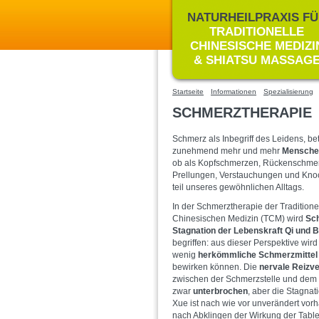
NATURHEILPRAXIS F
TRADITIONELLE
CHINESISCHE MEDIZI
& SHIATSU MASSAG
Startseite
Informationen
Spezialisierung
SCHMERZTHERAPIE
Schmerz als Inbegriff des Leidens, bet
zunehmend mehr und mehr
Menschen
ob als Kopfschmerzen, Rückenschmer
Prellungen, Verstauchungen und Knoc
teil unseres gewöhnlichen Alltags.
In der
Schmerztherapie der Traditione
Chinesischen Medizin (TCM) wird
Sc
Stagnation der Lebenskraft Qi und B
begriffen: aus dieser Perspektive wird
wenig
herkömmliche Schmerzmittel
bewirken können. Die
nervale
Reizv
zwischen der Schmerzstelle und dem 
zwar
unterbrochen
, aber die Stagnat
Xue ist nach wie vor unverändert vorh
nach Abklingen der Wirkung der Tablet