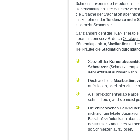
Schmerz unvermindert wieder da ... pl
Nebenwirkungen. Der Schmerz wird n
die Ursache der Stagnation aber nicht 
mit zunehmender
Tendenz zu mehr S
also mehr Schmerzen.
Ganz anders geht die
TCM- Therapie
heran: Indem sie z.B. durch
Ohrakupu
Körperakupunktur
,
Moxibustion
und
c
Heilkräuter
die
Stagnation durchgän
Speziell der
Körperakupunkt
Schmerzen
(Schmerztherapie)
sehr effizient auflösen
kann.
Doch auch die
Moxibustion,
zu
aufzulösen, spielt hier eine ih
Als Reflexzonentherapie arbei
sehr hilfreich, wird sie meis
Die
chinesischen Heilkräuter
nicht nur um lokale Stagnatio
Botschaftskräuter kann aber au
bestimmten Zonen des Körpers
so Schmerzen aufzulösen.