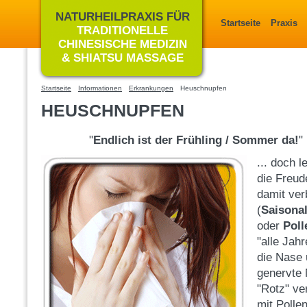
NATURHEILPRAXIS FÜR
Startseite
Praxis
TRADITIONELLE
CHINESISCHE MEDIZIN
& SHIATSU MASSAGE
Startseite
Informationen
Erkrankungen
Heuschnupfen
HEUSCHNUPFEN
"
Endlich ist der Frühling / Sommer da!
"
... doch l
die Freud
damit ve
(
Saisonal
oder
Poll
"alle Jah
die Nase 
genervte 
"Rotz" ve
mit Pollen