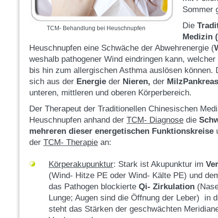
Sommer g
Die
Tradi
TCM- Behandlung bei Heuschnupfen
Medizin 
Heuschnupfen eine Schwäche der Abwehrenergie (
weshalb pathogener Wind eindringen kann, welcher
bis hin zum allergischen Asthma auslösen können.
sich aus der
Energie
der
Nieren,
der
MilzPankrea
unteren, mittleren und oberen Körperbereich.
Der Therapeut der Traditionellen Chinesischen Medi
Heuschnupfen anhand der
TCM- Diagnose
die
Schw
mehreren dieser energetischen Funktionskreise
u
der
TCM- Therapie
an:
Körperakupunktur
: Stark ist Akupunktur im
Ve
(Wind- Hitze PE oder Wind- Kälte PE) und d
das Pathogen blockierte
Qi- Zirkulation
(Nase 
Lunge; Augen sind die Öffnung der Leber) in de
steht das Stärken der geschwächten Meridiane