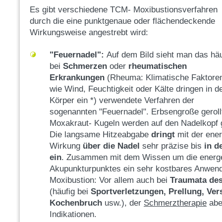
Es gibt verschiedene TCM- Moxibustionsverfahren
durch die eine punktgenaue oder flächendeckende
Wirkungsweise angestrebt wird:
"Feuernadel":
Auf dem Bild sieht man das häu
bei
Schmerzen
oder
rheumatischen
Erkrankungen
(Rheuma: Klimatische Faktore
wie Wind, Feuchtigkeit oder Kälte dringen in d
Körper ein *) verwendete Verfahren der
sogenannten "Feuernadel". Erbsengroße geroll
Moxakraut- Kugeln werden auf den Nadelkopf 
Die langsame Hitzeabgabe
dringt
mit der ene
Wirkung
über die Nadel
sehr präzise bis
in d
ein
. Zusammen mit dem Wissen um die energ
Akupunkturpunktes ein sehr kostbares Anwen
Moxibustion: Vor allem auch bei
Traumata de
(häufig bei
Sportverletzungen,
Prellung, Ver
Kochenbruch
usw.), der
Schmerztherapie
abe
Indikationen.