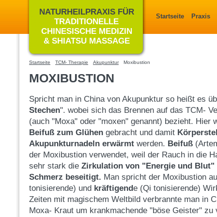
NATURHEILPRAXIS FÜR
Startseite
Praxis
TRADITIONELLE
CHINESISCHE MEDIZIN
& SHIATSU MASSAGE
Startseite
TCM- Therapie
Akupunktur
Moxibustion
MOXIBUSTION
Spricht man in China von Akupunktur so heißt es übe
Stechen
". wobei sich das Brennen auf das TCM- Ve
(auch "Moxa" oder "moxen" genannt) bezieht. Hier 
Beifuß
zum Glühen
gebracht und damit
Körperste
Akupunkturnadeln erwärmt
werden.
Beifuß
(Artem
der Moxibustion verwendet, weil der Rauch in die Ha
sehr stark die
Zirkulation von "Energie und Blut"
Schmerz beseitigt.
Man spricht der Moxibustion a
tonisierende) und
kräftigend
e (Qi tonisierende) Wir
Zeiten mit magischem Weltbild verbrannte man in 
Moxa- Kraut um krankmachende "böse Geister" zu v