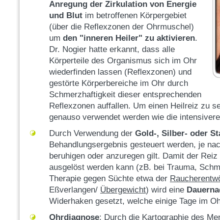
Anregung der Zirkulation von Energie
und Blut
im betroffenen Körpergebiet
(über die Reflexzonen der Ohrmuschel)
um
den "inneren Heiler" zu aktivieren
.
Dr. Nogier hatte erkannt, dass alle
Körperteile des Organismus sich im Ohr
wiederfinden lassen (Reflexzonen) und
gestörte Körperbereiche im Ohr durch
Oh
Schmerzhaftigkeit dieser entsprechenden
Reflexzonen auffallen. Um einen Heilreiz zu 
genauso verwendet werden wie die intensivere
Durch Verwendung der
Gold-, Silber- oder S
Behandlungsergebnis gesteuert werden, je na
beruhigen oder anzuregen gilt. Damit der Reiz 
ausgelöst werden kann (zB. bei Trauma, Schm
Therapie gegen Süchte etwa der
Raucherentw
Eßverlangen/
Übergewicht
) wird eine
Dauerna
Widerhaken gesetzt, welche einige Tage im Ohr
Ohrdiagnose
: Durch die Kartographie des Me