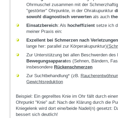
Ohrmuschel zusammen mit der Schmerzhaftigk
"gestörter" Ohrpunkte, in der Ohrakupunktur
di
sowohl diagnostisch
verwerten
als auch
the
Einsatzbereich
: Als
hocheffizient
setze ich d
meiner Praxis ein:
Exzellent bei Schmerzen nach
Verletzunge
lange her: parallel zur Körperakupunktur)(
Schm
Zur Unterstützung bei allen Beschwerden des 
Bewegungsapparat
es (Sehnen, Bändern, Fas
insbesondere
Rückenschmerzen
Zur Suchtbehandlung* (zB.
Raucherentwöhnu
Gewichtsreduktion
Beispiel: Ein geprelltes Knie im Ohr fällt durch ein
Ohrpunkt "Knie" auf: Nach der Klärung durch die P
Kniegelenk wird dort eine/beide Nadel(n) gesetzt: 
bessert sich deutlich!