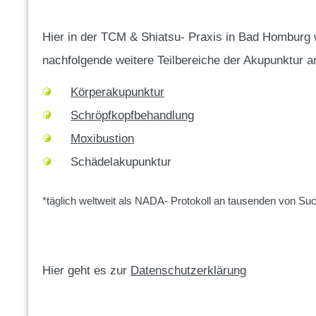
Hier in der TCM & Shiatsu- Praxis in Bad Homburg
nachfolgende weitere Teilbereiche der Akupunktur 
Körperakupunktur
Schröpfkopfbehandlung
Moxibustion
Schädelakupunktur
https://lorijen.center/en/internet-
*täglich weltweit als NADA- Protokoll an tausenden von Suc
addiction-
disorder/
Hier geht es zur
Datenschutzerklärung