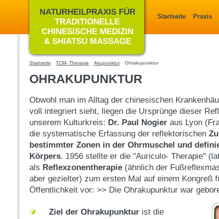
NATURHEILPRAXIS FÜR
Startseite
Praxis
TRADITIONELLE
CHINESISCHE MEDIZIN
& SHIATSU MASSAGE
Startseite
TCM- Therapie
Akupunktur
Ohrakupunktur
OHRAKUPUNKTUR
Obwohl man im Alltag der chinesischen Krankenhäu
voll integriert sieht, liegen die Ursprünge dieser Re
unserem Kulturkreis:
Dr. Paul Nogier
aus Lyon (Fra
die systematische Erfassung der reflektorischen
Zu
bestimmter Zonen in der Ohrmuschel und definie
Körpers
. 1956 stellte er die "Auriculo- Therapie" (l
als
Reflexzonentherapie
(ähnlich der Fußreflexmas
aber gezielter) zum ersten Mal auf einem Kongreß f
Öffentlichkeit vor: >> Die
Ohrakupunktur war gebor
Ziel der Ohrakupunktur
ist die